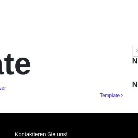
Su
te
N
N
ser
igation
Template
Kontaktieren Sie uns!